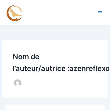
Aller
au
contenu
Nom de
l’auteur/autrice :azenrefle